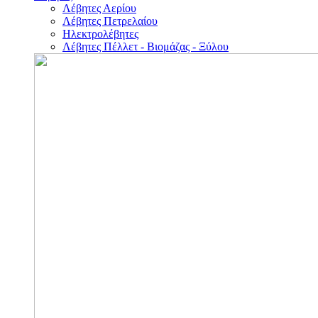
Λέβητες Αερίου
Λέβητες Πετρελαίου
Ηλεκτρολέβητες
Λέβητες Πέλλετ - Βιομάζας - Ξύλου