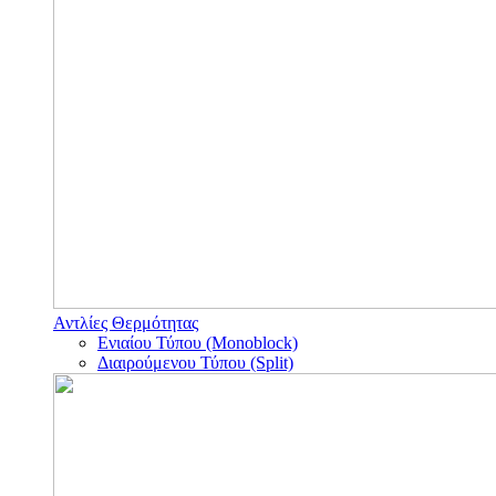
Αντλίες Θερμότητας
Ενιαίου Τύπου (Monoblock)
Διαιρούμενου Τύπου (Split)