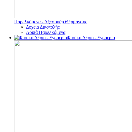
Παρελκόμενα - Αξεσουάρ Θέρμανσης
Δοχεία Διαστολής
Λοιπά Παρελκόμενα
Φυσικό Αέριο - Υγραέριο