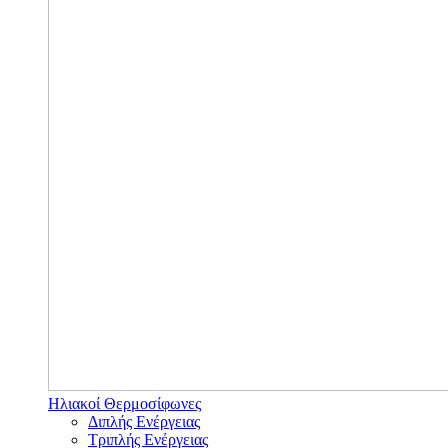
Ηλιακοί Θερμοσίφωνες
Διπλής Ενέργειας
Τριπλής Ενέργειας