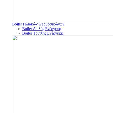
Boiler Ηλιακών Θερμοσιφώνων
Boiler Διπλής Ενέργειας
Boiler Τριπλής Ενέργειας