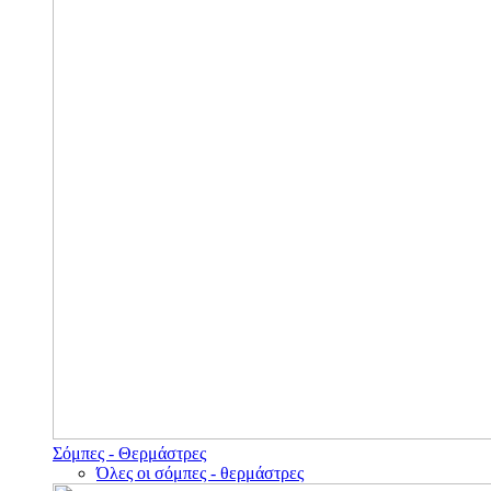
Σόμπες - Θερμάστρες
Όλες οι σόμπες - θερμάστρες