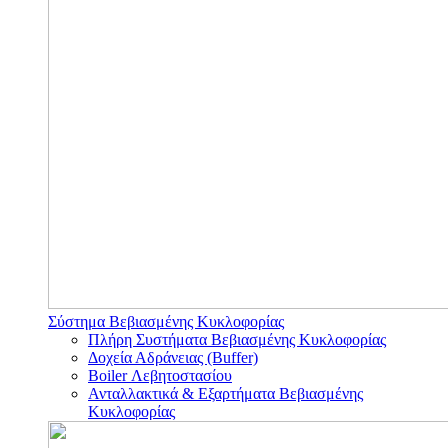
Σύστημα Βεβιασμένης Κυκλοφορίας
Πλήρη Συστήματα Βεβιασμένης Κυκλοφορίας
Δοχεία Αδράνειας (Buffer)
Boiler Λεβητοστασίου
Ανταλλακτικά & Εξαρτήματα Βεβιασμένης
Κυκλοφορίας