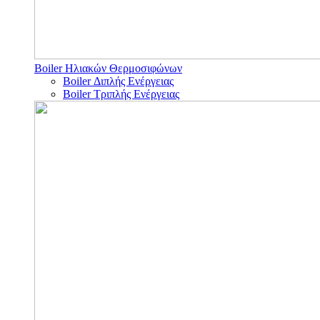
Boiler Ηλιακών Θερμοσιφώνων
Boiler Διπλής Ενέργειας
Boiler Τριπλής Ενέργειας