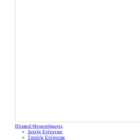
Ηλιακοί Θερμοσίφωνες
Διπλής Ενέργειας
Τριπλής Ενέργειας