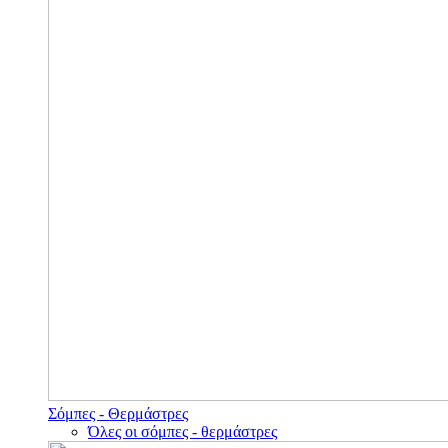
Σόμπες - Θερμάστρες
Όλες οι σόμπες - θερμάστρες