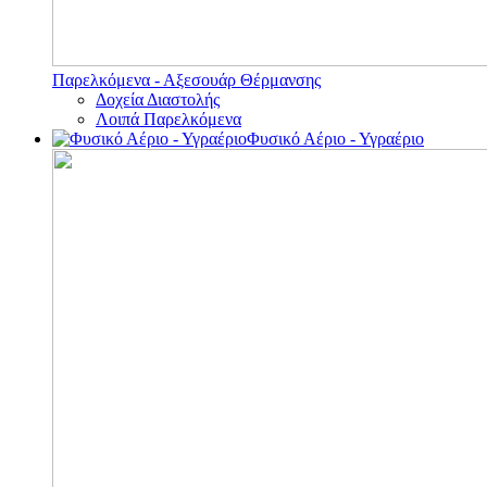
Παρελκόμενα - Αξεσουάρ Θέρμανσης
Δοχεία Διαστολής
Λοιπά Παρελκόμενα
Φυσικό Αέριο - Υγραέριο