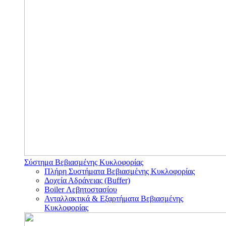
Σύστημα Βεβιασμένης Κυκλοφορίας
Πλήρη Συστήματα Βεβιασμένης Κυκλοφορίας
Δοχεία Αδράνειας (Buffer)
Boiler Λεβητοστασίου
Ανταλλακτικά & Εξαρτήματα Βεβιασμένης
Κυκλοφορίας