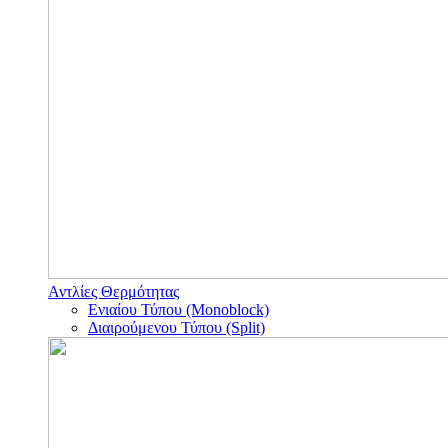
Αντλίες Θερμότητας
Ενιαίου Τύπου (Monoblock)
Διαιρούμενου Τύπου (Split)