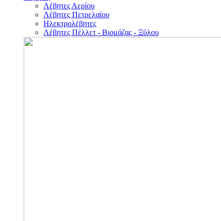
Λέβητες Αερίου
Λέβητες Πετρελαίου
Ηλεκτρολέβητες
Λέβητες Πέλλετ - Βιομάζας - Ξύλου